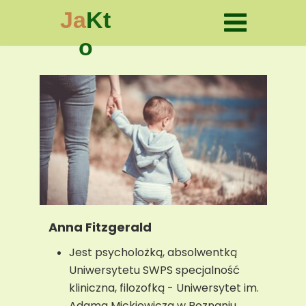
Ja
Kt
o
Anna Fitzgerald
Jest psycholożką, absolwentką
Uniwersytetu SWPS specjalność
kliniczna, filozofką - Uniwersytet im.
Adama Mickiewicza w Poznaniu,